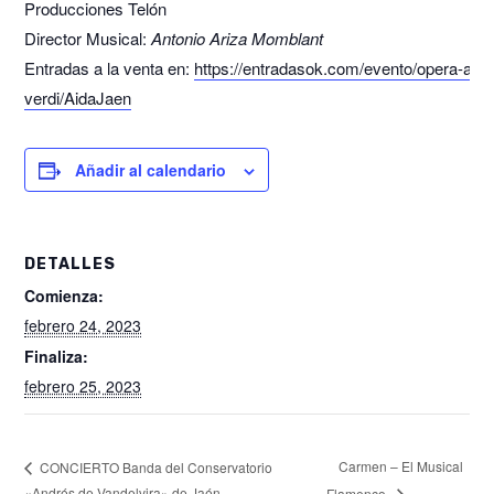
Producciones Telón
Director Musical:
Antonio Ariza Momblant
Entradas a la venta en:
https://entradasok.com/
evento/opera-aida
verdi/AidaJaen
Añadir al calendario
DETALLES
Comienza:
febrero 24, 2023
Finaliza:
febrero 25, 2023
Carmen – El Musical
CONCIERTO Banda del Conservatorio
«Andrés de Vandelvira» de Jaén
Flamenco