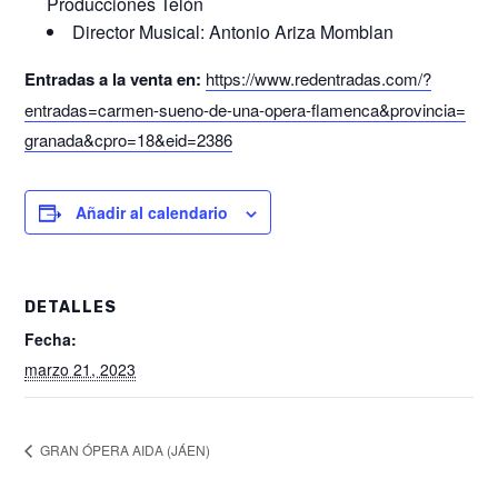
Producciones Telón
Director Musical: Antonio Ariza Momblan
Entradas a la venta en:
https://www.redentradas.
com/?
entradas=carmen-sueno-de-
una-opera-flamenca&provincia=
granada&cpro=18&eid=2386
Añadir al calendario
DETALLES
Fecha:
marzo 21, 2023
GRAN ÓPERA AIDA (JÁEN)